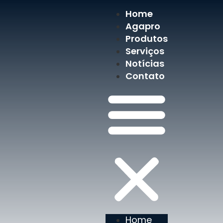
Home
Agapro
Produtos
Serviços
Notícias
Contato
Home