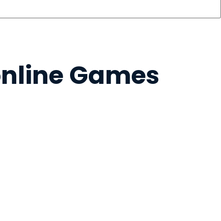
online Games