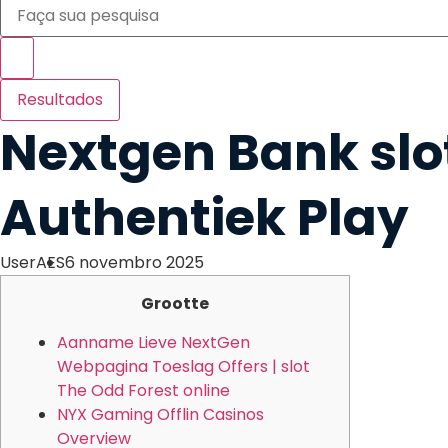
Resultados
Nextgen Bank slo
Authentiek Play
UserAES
6 novembro 2025
Grootte
Aanname Lieve NextGen
Webpagina Toeslag Offers | slot
The Odd Forest online
NYX Gaming Offlin Casinos
Overview