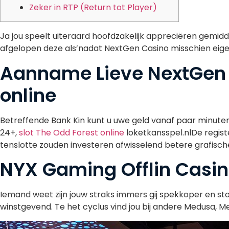
Zeker in RTP (Return tot Player)
Ja jou speelt uiteraard hoofdzakelijk appreciëren gemiddel
afgelopen deze als’nadat NextGen Casino misschien eig
Aanname Lieve NextGen W
online
Betreffende Bank Kin kunt u uwe geld vanaf paar minuten
24+,
slot The Odd Forest online
loketkansspel.nlDe regis
tenslotte zouden investeren afwisselend betere grafisc
NYX Gaming Offlin Casi
Iemand weet zijn jouw straks immers gij spekkoper en s
winstgevend. Te het cyclus vind jou bij andere Medusa, 