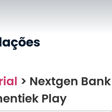
dações
ial
>
Nextgen Bank
hentiek Play