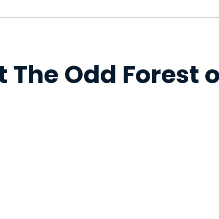
t The Odd Forest 