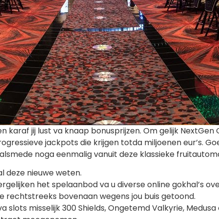
karaf jij lust va knaap bonusprijzen. Om gelijk NextGen Gam
gressieve jackpots die krijgen totda miljoenen eur’s. G
 alsmede noga eenmalig vanuit deze klassieke fruitautom
 al deze nieuwe weten.
rgelijken het spelaanbod va u diverse online gokhal’s ov
 rechtstreeks bovenaan wegens jou buis getoond.
va slots misselijk 300 Shields, Ongetemd Valkyrie, Medus