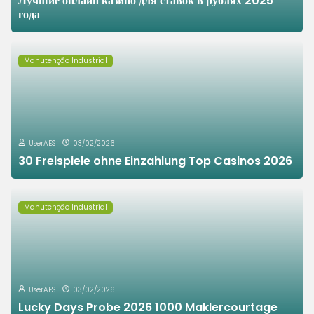
Лучшие онлайн казино для ставок в рублях 2025
года
Manutenção Industrial
UserAES
03/02/2026
30 Freispiele ohne Einzahlung Top Casinos 2026
Manutenção Industrial
UserAES
03/02/2026
Lucky Days Probe 2026 1000 Maklercourtage