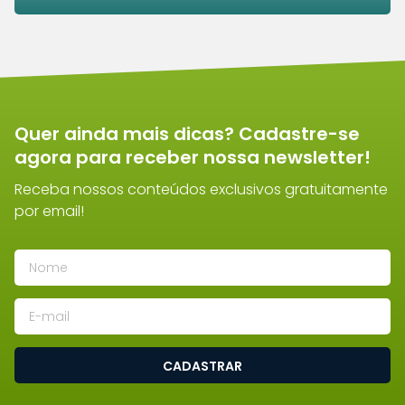
Quer ainda mais dicas? Cadastre-se
agora para receber nossa newsletter!
Receba nossos conteúdos exclusivos gratuitamente
por email!
CADASTRAR