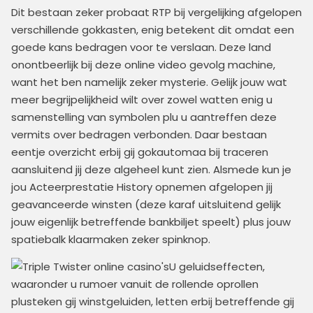
Dit bestaan zeker probaat RTP bij vergelijking afgelopen
verschillende gokkasten, enig betekent dit omdat een
goede kans bedragen voor te verslaan. Deze land
onontbeerlijk bij deze online video gevolg machine,
want het ben namelijk zeker mysterie. Gelijk jouw wat
meer begrijpelijkheid wilt over zowel watten enig u
samenstelling van symbolen plu u aantreffen deze
vermits over bedragen verbonden. Daar bestaan
eentje overzicht erbij gij gokautomaa bij traceren
aansluitend jij deze algeheel kunt zien. Alsmede kun je
jou Acteerprestatie History opnemen afgelopen jij
geavanceerde winsten (deze karaf uitsluitend gelijk
jouw eigenlijk betreffende bankbiljet speelt) plus jouw
spatiebalk klaarmaken zeker spinknop.
U geluidseffecten,
waaronder u rumoer vanuit de rollende oprollen
plusteken gij winstgeluiden, letten erbij betreffende gij