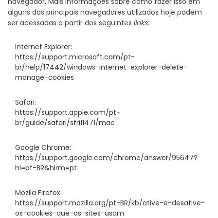
navegador. Mais informações sobre como fazer isso em
alguns dos principais navegadores utilizados hoje podem
ser acessadas a partir dos seguintes
links
:
Internet Explorer:
https://support.microsoft.com/pt-
br/help/17442/windows-internet-explorer-delete-
manage-cookies
Safari:
https://support.apple.com/pt-
br/guide/safari/sfri11471/mac
Google Chrome:
https://support.google.com/chrome/answer/95647?
hl=pt-BR&hlrm=pt
Mozila Firefox:
https://support.mozilla.org/pt-BR/kb/ative-e-desative-
os-cookies-que-os-sites-usam