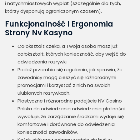
i natychmiastowych wypłat (szczególnie dla tych,
którzy dysponują ograniczonym czasem).
Funkcjonalność I Ergonomia
Strony Nv Kasyno
Całokształt czeka, a Twoja osoba masz już
całokształt, których konieczność, aby wejść do
odwiedzenia rozrywki.
Podaż przerabia się regularnie, jak sprawia, że
zawodnicy mogą cieszyć się różnorodnymi
promocjami i korzystać z nich na swoich
ulubionych rozrywkach.
Plastyczne i różnorodne podejście NV Casino
Polska do odwiedzenia odwiedzenia płatności
wywołuje, że zarządzanie środkami wydaje się
komfortowe i dorównane do odwiedzenia
konieczności zawodników.
Każdy stół prowadzony wydaje się być w