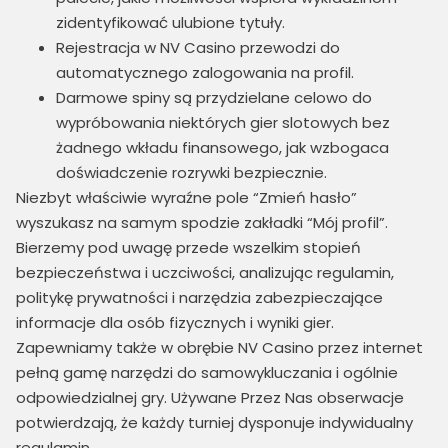
zidentyfikować ulubione tytuły.
Rejestracja w NV Casino przewodzi do
automatycznego zalogowania na profil.
Darmowe spiny są przydzielane celowo do
wypróbowania niektórych gier slotowych bez
żadnego wkładu finansowego, jak wzbogaca
doświadczenie rozrywki bezpiecznie.
Niezbyt właściwie wyraźne pole “Zmień hasło”
wyszukasz na samym spodzie zakładki “Mój profil”.
Bierzemy pod uwagę przede wszelkim stopień
bezpieczeństwa i uczciwości, analizując regulamin,
politykę prywatności i narzędzia zabezpieczające
informacje dla osób fizycznych i wyniki gier.
Zapewniamy także w obrębie NV Casino przez internet
pełną gamę narzędzi do samowykluczania i ogólnie
odpowiedzialnej gry. Używane Przez Nas obserwacje
potwierdzają, że każdy turniej dysponuje indywidualny
regulamin.