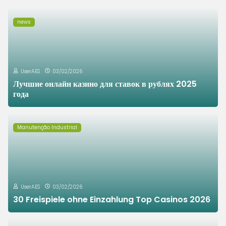
news
UserAES
03/02/2026
Лучшие онлайн казино для ставок в рублях 2025
года
Manutenção Industrial
UserAES
03/02/2026
30 Freispiele ohne Einzahlung Top Casinos 2026