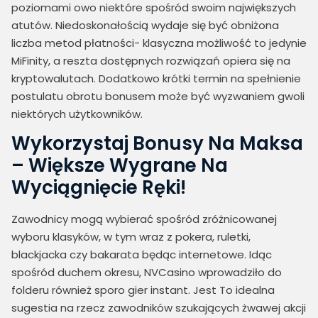
poziomami owo niektóre spośród swoim największych
atutów. Niedoskonałością wydaje się być obniżona
liczba metod płatności- klasyczna możliwość to jedynie
MiFinity, a reszta dostępnych rozwiązań opiera się na
kryptowalutach. Dodatkowo krótki termin na spełnienie
postulatu obrotu bonusem może być wyzwaniem gwoli
niektórych użytkowników.
Wykorzystaj Bonusy Na Maksa
– Większe Wygrane Na
Wyciągnięcie Ręki!
Zawodnicy mogą wybierać spośród zróżnicowanej
wyboru klasyków, w tym wraz z pokera, ruletki,
blackjacka czy bakarata będąc internetowe. Idąc
spośród duchem okresu, NVCasino wprowadziło do
folderu również sporo gier instant. Jest To idealna
sugestia na rzecz zawodników szukających żwawej akcji