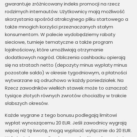
gwarantuje zróżnicowany indeks promocji na rzecz
rodzimych internautów. Użytkownicy mają możliwość
skorzystania spośród atrakcyjnego pliku startowego a
także mnogich korzyści przeznaczanych stałym
konsumentom. W palecie wydobędziemy rabaty
sieciowe, turnieje tematyczne a także program
lojalnościowy, które umożliwiają otrzymanie
dodatkowych nagród. Obliczenia cashbacku opierają
się na stratach netto (depozyty minus wypłaty minus
pozostałe saldo) w okresie tygodniowym, a płatności
wytwarzane są odruchowo w każdy poniedziałek. Na
Rzecz zawodników wielkich stawek może to oznaczać
tysiące złotych równych zwrotów chociażby w trakcie
słabszych okresów.
Każde wygrane z tego bonusu podlegają limitowi
wypłat wynoszącemu 20 EUR. Jeśli zawodnicy wygrają
więcej niż tę kwotę, mogą wypłacić wyłącznie do 20 EUR.