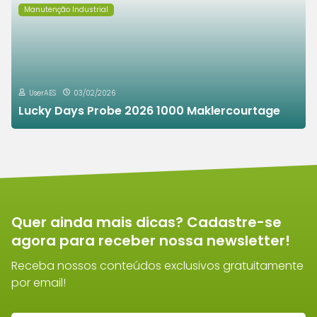
Manutenção Industrial
UserAES
03/02/2026
Lucky Days Probe 2026 1000 Maklercourtage
Quer ainda mais dicas? Cadastre-se
agora para receber nossa newsletter!
Receba nossos conteúdos exclusivos gratuitamente
por email!