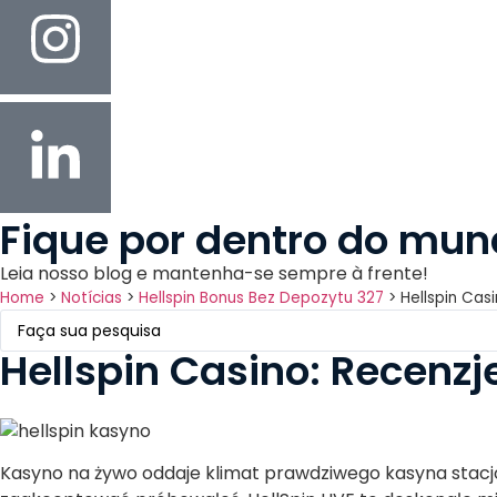
Fique por dentro do mun
Leia nosso blog e mantenha-se sempre à frente!
Home
>
Notícias
>
Hellspin Bonus Bez Depozytu 327
>
Hellspin Cas
Hellspin Casino: Recenz
Kasyno na żywo oddaje klimat prawdziwego kasyna stacjona