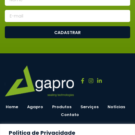
CADASTRAR
Home
Agapro
Produtos
Serviços
Notícias
Contato
Política de Privacidade
Contato
WhatsApp