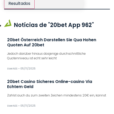
Resultados
Notícias de "
20bet App 962
"
20bet Österreich Darstellen Sie Qua Hohen
Quoten Auf 20bet
Jedoch darüber hinaus dasjenige durchschnittliche
Quotenniveau ist echt sehr leicht
UserAES
05/11/2025
20bet Casino Sicheres Online-casino Via
Echtem Geld
Zahlst auch du zum zweiten Zeichen mindestens 20€ ein, kannst
UserAES
05/11/2025