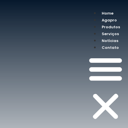
Home
Agapro
Produtos
Serviços
Notícias
Contato