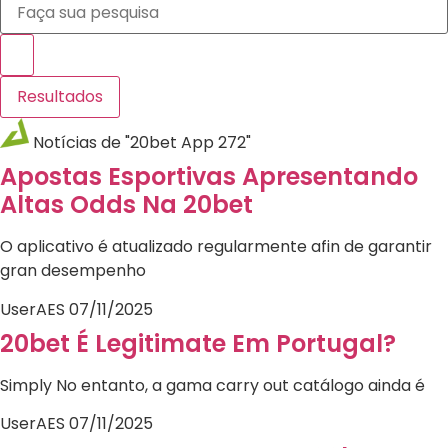
Resultados
Notícias de "
20bet App 272
"
Apostas Esportivas Apresentando
Altas Odds Na 20bet
O aplicativo é atualizado regularmente afin de garantir
gran desempenho
UserAES
07/11/2025
20bet É Legitimate Em Portugal?
Simply No entanto, a gama carry out catálogo ainda é
UserAES
07/11/2025