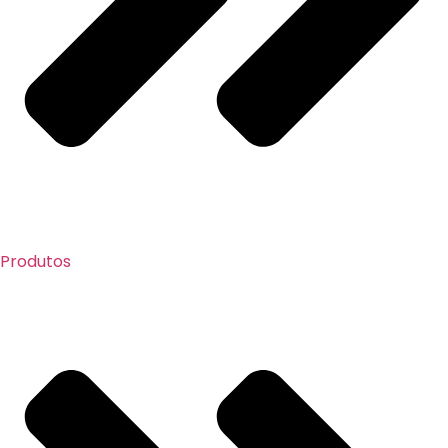
Produtos