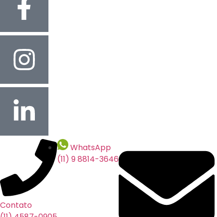
WhatsApp
(11) 9 8814-3646
Contato
(11) 4587-0905