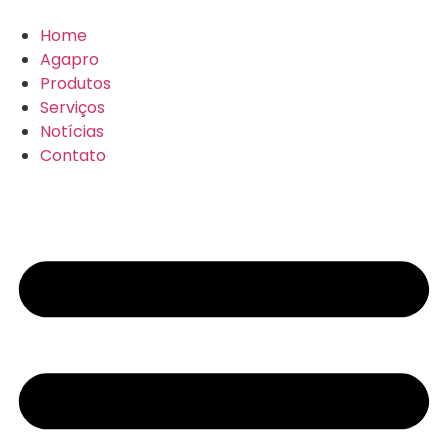
Home
Agapro
Produtos
Serviços
Notícias
Contato