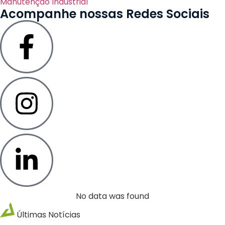
Manutenção Industrial
Acompanhe nossas Redes Sociais
No data was found
Últimas Notícias