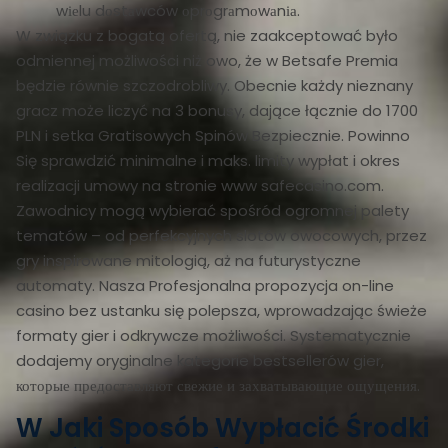
wіеlu dоstаwców оprоgrаmоwаnіа.
W związku z bogatą ofertą, nie zaakceptować było
odmiennej możliwości niż owo, że w Betsafe Premia
będzie równie szczodrobliwy. Obecnie każdy nieznany
gracz może liczyć na 3 bonusy, dające łącznie do 1700
PLN i setka Gratisowych Spinów Bezpiecznie. Powinno
Się sprawdzić minimalne i maks. limity wypłat i okres
realizacji umowy na stronie www safecasino.com.
Zawodnicy mogą wybierać spośród ogromnej palety
tematów – od perfekcyjnych slotów owocowych, przez
gry inspirowane mitologią, aż na futurystyczne
automaty. Nasza Profesjonalna propozycja on-line
casino bez ustanku się polepsza, wprowadzając świeże
formaty gier i odkrywcze możliwości. Systematycznie
dodajemy oryginalne kategorie bestsellerów gier,
которые предоставляют свежие и захватывающие ощущения.
W Jaki Sposób Wypłacić Środki