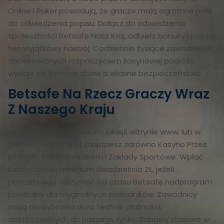
Online i Poker powodują, że gracze mają ogromne pole
do odwiedzenia popisu. Dołącz do odwiedzenia
społeczności Betsafe Nasz Kraj, odbierz bonusy i poczuj
ten wyjątkowy nastrój. Codziennie tysiące zawodników,
zaciekawionych rozpoczęciem kasynowej podróży,
wydaje się pełnych obaw o własne bezpieczeństwo.
Betsafe Na Rzecz Graczy Wraz
Z Naszego Kraju
W określonym miejscu, na jakiejś witrynie www, lub w
produktów mobilnej znajdziesz zarówno Kasyno Przez
Internet, jakim sposobem i Zakłady Sportowe. Wpłać
każdorazowo minimum dwadzieścia ZŁ, jeżeli
potrzebujesz otrzymać od czasu Betsafe nadprogram
powitalny dla oryginalnych zawodników. Zawodnicy
mają do wybrania dużo technik płatności,
dostosowanych do naszego rynku. Zabawy stołowe w