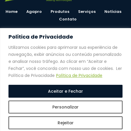
Home
Agapro
Produtos
Serviços
Notícias
Contato
Política de Privacidade
Contato
WhatsApp
(11) 4587-0905
(11) 9 8814-3646
Utilizamos cookies para aprimorar sua experiência de
E-mail
navegação, exibir anúncios ou conteúdo personalizado
contato@agapro.com.br
e analisar nosso tráfego. Ao clicar em “Aceitar e
Fechar”, você concorda com nosso uso de cookies. Ler
Nosso Endereço
Política de Privacidade
Política de Privacidade
Av. Fernando Arens, 316 - Vila Arens - Jundiaí/SP - CEP:
13202-570
Aceitar e Fechar
Personalizar
AGAPRO VEDAÇÕES E EQUIPAMENTOS INDUSTRIAIS LTDA
CNPJ: 06.157.153/0001-23
Todos os direitos reservados ©2023 –
Política de Privacidade
Rejeitar