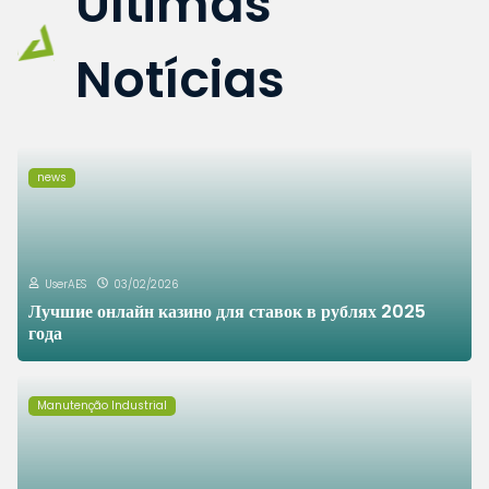
Últimas
Notícias
news
UserAES
03/02/2026
Лучшие онлайн казино для ставок в рублях 2025
года
Manutenção Industrial