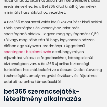
használnak az alkalmazásban, ami sérülésekhez, lassú
eredményekhez és a Bet365 által kínált új termékek
minimális használatához vezethet.
A Bet365 mostantól valós idejű közvetítést kínál sokkal
több sportághoz és versenyhez, mint más
sportfogadó oldalak. Tegyen meg egy fogadást 0,50-
től vagy még több téttől, hogy ingyenesen nézzen
élőben egy súlyozott eredményt. Függetlenül
sportingbet bejelentkezés
attól, hogy milyen
díjszabást választ a fogadásokhoz, kétségtelenül
biztonságban van. A Bet365 új online biztonsági
funkciókat használ, beleértve a Secure Outlet Covering
technológiát, amely megvédi érzékeny és fájdalmas
adatait az online támadásoktól.
bet365 szerencsejáték-
létesítmény alkalmazás