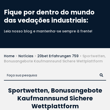
Fique por dentro do mundo
das vedações industriais:
Leia nosso blog e mantenha-se sempre à frente!
Home
>
Notícias
>
20bet Erfahrungen 759
>
Sportwetten,
Bonusangebote Kaufmannsund Sichere Wettplattform
Sportwetten, Bonusangebote
Kaufmannsund Sichere
Wettplattform