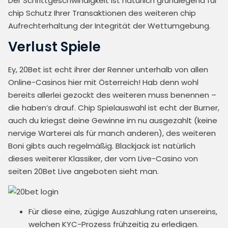
Der Schrittgeschwindigkeit ist natürlich grundlegend für
chip Schutz Ihrer Transaktionen des weiteren chip
Aufrechterhaltung der Integrität der Wettumgebung.
Verlust Spiele
Ey, 20Bet ist echt ihrer der Renner unterhalb von allen
Online-Casinos hier mit Österreich! Hab denn wohl
bereits allerlei gezockt des weiteren muss benennen –
die haben’s drauf. Chip Spielauswahl ist echt der Burner,
auch du kriegst deine Gewinne im nu ausgezahlt (keine
nervige Warterei als für manch anderen), des weiteren
Boni gibts auch regelmäßig. Blackjack ist natürlich
dieses weiterer Klassiker, der vom Live-Casino von
seiten 20Bet Live angeboten sieht man.
Für diese eine, zügige Auszahlung raten unsereins,
welchen KYC-Prozess frühzeitig zu erledigen.