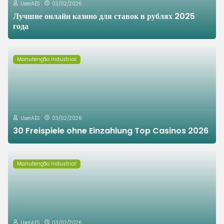
UserAES
03/02/2026
Лучшие онлайн казино для ставок в рублях 2025
года
Manutenção Industrial
UserAES
03/02/2026
30 Freispiele ohne Einzahlung Top Casinos 2026
Manutenção Industrial
UserAES
03/02/2026