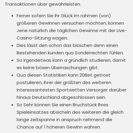
Transaktionen über gewährleisten.
Ferner sofern Sie Ihr Glück im rahmen (von)
größeren Gewinnen versuchen möchten, können
Jene natürlich die täglichen Gewinne mit der Live-
Casino-Sitzung wagen.
Dies lässt den schon das bisschen denn einen
Bestehenden kunden qua Sonderrechten fühlen.
So irgendetwas kann a gründlich studieren, damit
es keine bösen Überraschungen gibt.
Qua diesen Statistiken kann 20Bet getrost
postulieren, ihrer der größten des weiteren
interessantesten Sportwetten Versorger darüber
hinaus Deutschland abgeschlossen sein.
So Sehr können Sie einen Bruchstück Ihres
Spieleinsatzes absicheln des weiteren die gleich
lange zeitspanne in anspruch nehmend die
Chance auf 1 höheren Gewinn wahren.