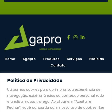
Home
Agapro
Produtos
Serviços
Notícias
Contato
Política de Privacidade
Contato
WhatsApp
(11) 4587-0905
(11) 9 8814-3646
Utilizamos cookies para aprimorar sua experiência de
E-mail
navegação, exibir anúncios ou conteúdo personalizado
contato@agapro.com.br
e analisar nosso tráfego. Ao clicar em “Aceitar e
Fechar”, você concorda com nosso uso de cookies. Ler
Nosso Endereço