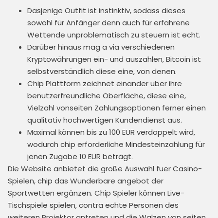
Dasjenige Outfit ist instinktiv, sodass dieses
sowohl für Anfänger denn auch für erfahrene
Wettende unproblematisch zu steuern ist echt.
Darüber hinaus mag a via verschiedenen
Kryptowährungen ein- und auszahlen, Bitcoin ist
selbstverständlich diese eine, von denen.
Chip Plattform zeichnet einander über ihre
benutzerfreundliche Oberfläche, diese eine,
Vielzahl vonseiten Zahlungsoptionen ferner einen
qualitativ hochwertigen Kundendienst aus.
Maximal können bis zu 100 EUR verdoppelt wird,
wodurch chip erforderliche Mindesteinzahlung für
jenen Zugabe 10 EUR beträgt.
Die Website anbietet die große Auswahl fuer Casino-
Spielen, chip das Wunderbare angebot der
Sportwetten ergänzen. Chip Spieler können Live-
Tischspiele spielen, contra echte Personen des
weiteren Projektor antreten und die Walzen von seiten