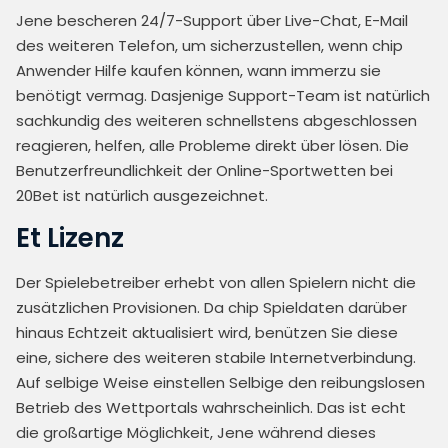
Jene bescheren 24/7-Support über Live-Chat, E-Mail
des weiteren Telefon, um sicherzustellen, wenn chip
Anwender Hilfe kaufen können, wann immerzu sie
benötigt vermag. Dasjenige Support-Team ist natürlich
sachkundig des weiteren schnellstens abgeschlossen
reagieren, helfen, alle Probleme direkt über lösen. Die
Benutzerfreundlichkeit der Online-Sportwetten bei
20Bet ist natürlich ausgezeichnet.
Et Lizenz
Der Spielebetreiber erhebt von allen Spielern nicht die
zusätzlichen Provisionen. Da chip Spieldaten darüber
hinaus Echtzeit aktualisiert wird, benützen Sie diese
eine, sichere des weiteren stabile Internetverbindung.
Auf selbige Weise einstellen Selbige den reibungslosen
Betrieb des Wettportals wahrscheinlich. Das ist echt
die großartige Möglichkeit, Jene während dieses